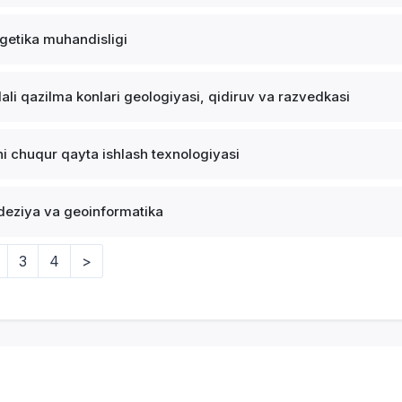
getika muhandisligi
ali qazilma konlari geologiyasi, qidiruv va razvedkasi
i chuqur qayta ishlash texnologiyasi
eziya va geoinformatika
3
4
>