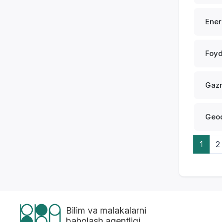
Ener
Foyd
Gazn
Geod
1
2
Bilim va malakalarni
baholash agentligi