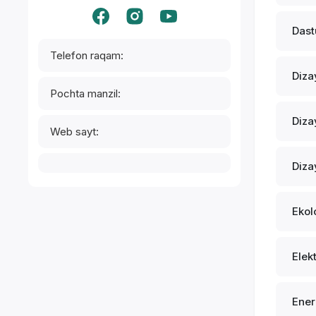
Dastu
Telefon raqam:
Diza
Pochta manzil:
Diza
Web sayt:
Diza
Ekol
Elek
Ener