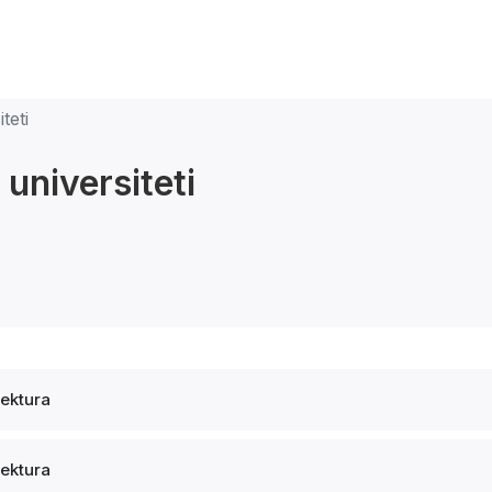
teti
universiteti
tektura
tektura