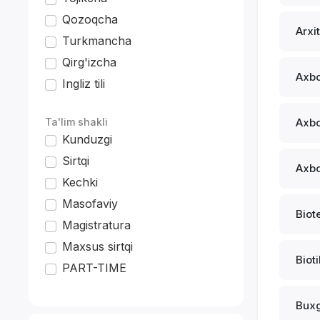
Qozoqcha
Arxi
Turkmancha
Qirg'izcha
Axbo
Ingliz tili
*
Ta'lim shakli
Axbo
Kunduzgi
Sirtqi
Axbo
Kechki
Masofaviy
Biot
Magistratura
Maxsus sirtqi
Biot
PART-TIME
Buxg