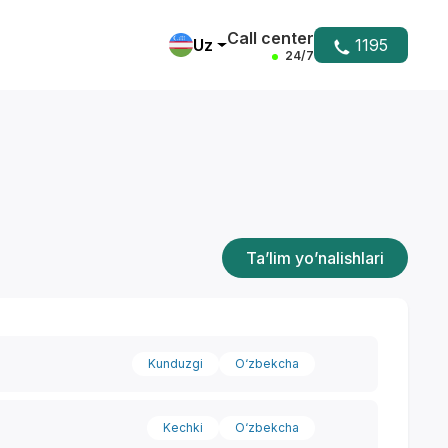
Call center
Uz
1195
24/7
Ta’lim yo’nalishlari
Kunduzgi
O‘zbekcha
Kechki
O‘zbekcha