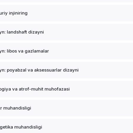
riy injiniring
yn: landshaft dizayni
yn: libos va gazlamalar
yn: poyabzal va aksessuarlar dizayni
ogiya va atrof-muhit muhofazasi
tr muhandisligi
getika muhandisligi