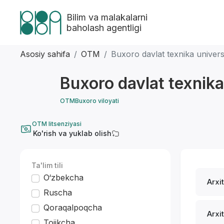
Bilim va malakalarni
baholash agentligi
Asosiy sahifa
OTM
Buxoro davlat texnika universi
Buxoro davlat texnika 
OTM
Buxoro viloyati
OTM litsenziyasi
Ko'rish va yuklab olish
Ta'lim tili
O‘zbekcha
Arxi
Ruscha
Qoraqalpoqcha
Arxi
Tojikcha