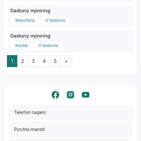
Dasturiy injiniring
Masofaviy
O‘zbekcha
Dasturiy injiniring
Kechki
O‘zbekcha
Yordam markazi
1
2
3
4
5
>
Telefon raqam:
Pochta manzil: