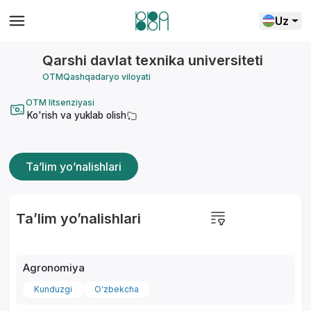
Uz
Qarshi davlat texnika universiteti
OTM
Qashqadaryo viloyati
OTM litsenziyasi
Ko'rish va yuklab olish
Ta’lim yo’nalishlari
Ta’lim yo’nalishlari
Agronomiya
Kunduzgi
O‘zbekcha