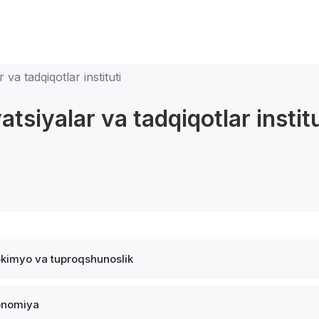
a tadqiqotlar instituti
siyalar va tadqiqotlar institu
kimyo va tuproqshunoslik
onomiya