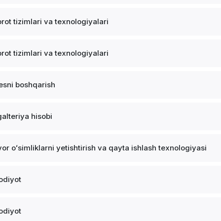
rot tizimlari va texnologiyalari
rot tizimlari va texnologiyalari
esni boshqarish
alteriya hisobi
vor oʻsimliklarni yetishtirish va qayta ishlash texnologiyasi
sodiyot
sodiyot