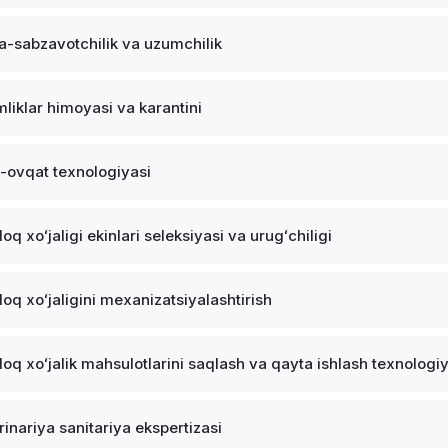
-sabzavotchilik va uzumchilik
mliklar himoyasi va karantini
-ovqat texnologiyasi
loq xoʻjaligi ekinlari seleksiyasi va urugʻchiligi
loq xoʻjaligini mexanizatsiyalashtirish
loq xoʻjalik mahsulotlarini saqlash va qayta ishlash texnologi
rinariya sanitariya ekspertizasi