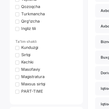
Qozoqcha
Axbo
Turkmancha
Qirg'izcha
Axbo
Ingliz tili
*
Ta'lim shakli
Bizn
Kunduzgi
Sirtqi
Buxg
Kechki
Masofaviy
Dori
Magistratura
Maxsus sirtqi
Iqti
PART-TIME
Iqti