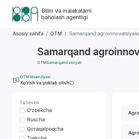
Bilim va malakalarni
baholash agentligi
Asosiy sahifa
OTM
Samarqand agroinnovatsiyalar v
Samarqand agroinnovat
OTM
Samarqand viloyati
OTM litsenziyasi
Ko'rish va yuklab olish
Ta'lim tili
O‘zbekcha
Agro
Ruscha
Qoraqalpoqcha
Agr
Tojikcha