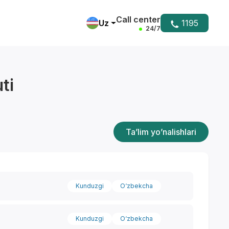
Call center
Uz
1195
24/7
ti
Ta’lim yo’nalishlari
Kunduzgi
O‘zbekcha
Kunduzgi
O‘zbekcha