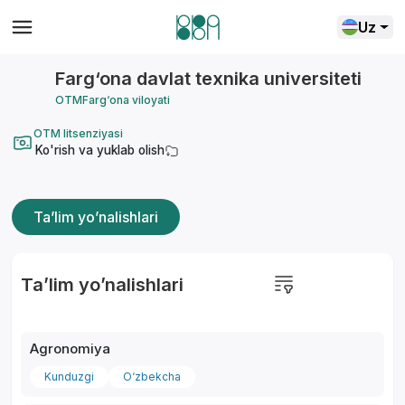
Uz
Farg‘ona davlat texnika universiteti
OTM
Farg‘ona viloyati
OTM litsenziyasi
Ko'rish va yuklab olish
Ta’lim yo’nalishlari
Ta’lim yo’nalishlari
Agronomiya
Kunduzgi
O‘zbekcha