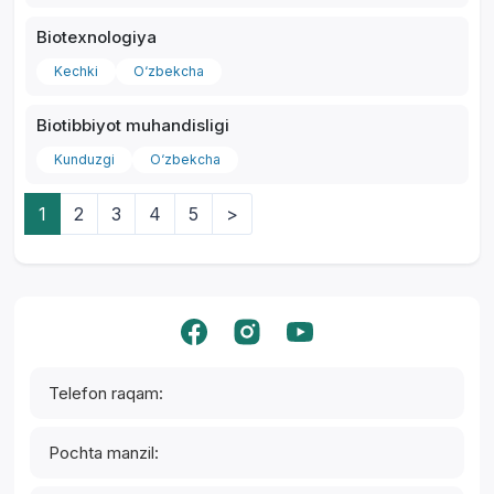
Biotexnologiya
Kechki
O‘zbekcha
Biotibbiyot muhandisligi
Kunduzgi
O‘zbekcha
Yordam markazi
1
2
3
4
5
>
Telefon raqam:
Pochta manzil: