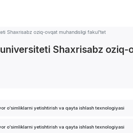
teti Shaxrisabz oziq-ovqat muhandisligi fakulʼtet
 universiteti Shaxrisabz oziq-o
vor oʻsimliklarni yetishtirish va qayta ishlash texnologiyasi
vor oʻsimliklarni yetishtirish va qayta ishlash texnologiyasi