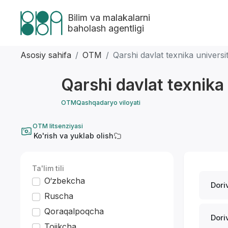
Bilim va malakalarni
baholash agentligi
Asosiy sahifa
OTM
Qarshi davlat texnika universi
Qarshi davlat texnika
OTM
Qashqadaryo viloyati
OTM litsenziyasi
Ko'rish va yuklab olish
Ta'lim tili
O‘zbekcha
Dori
Ruscha
Qoraqalpoqcha
Dori
Tojikcha