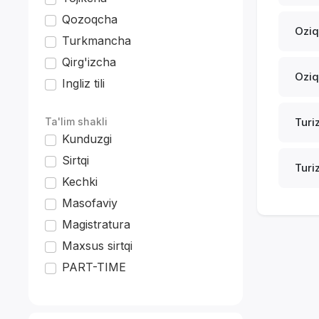
Qozoqcha
Oziq
Turkmancha
Qirg'izcha
Oziq
Ingliz tili
*
Ta'lim shakli
Turi
Kunduzgi
Sirtqi
Turi
Kechki
Masofaviy
Magistratura
Maxsus sirtqi
PART-TIME