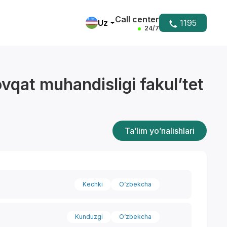
Call center
Uz
1195
24/7
vqat muhandisligi fakulʼtet
Ta’lim yo’nalishlari
Kechki
O‘zbekcha
Kunduzgi
O‘zbekcha