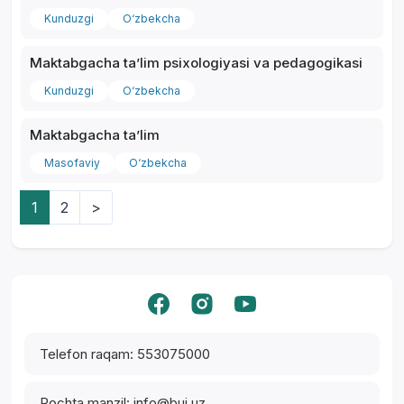
Kunduzgi
O‘zbekcha
Maktabgacha ta’lim psixologiyasi va pedagogikasi
Kunduzgi
O‘zbekcha
Maktabgacha taʼlim
Masofaviy
O‘zbekcha
1
2
>
Yordam markazi
Telefon raqam: 553075000
Pochta manzil: info@bui.uz