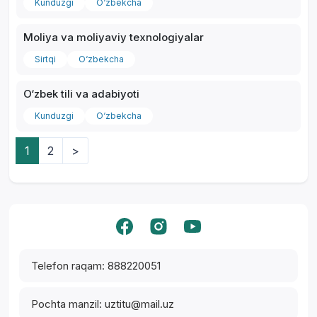
Kunduzgi
O‘zbekcha
Moliya va moliyaviy texnologiyalar
Sirtqi
O‘zbekcha
O‘zbek tili va adabiyoti
Kunduzgi
O‘zbekcha
1
2
>
Yordam markazi
Telefon raqam: 888220051
Pochta manzil: uztitu@mail.uz