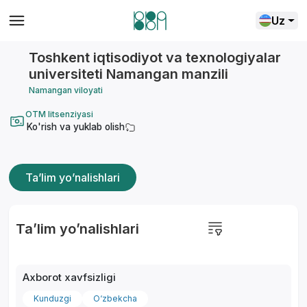
Uz
Toshkent iqtisodiyot va texnologiyalar
universiteti Namangan manzili
Namangan viloyati
OTM litsenziyasi
Ko'rish va yuklab olish
Ta’lim yo’nalishlari
Ta’lim yo’nalishlari
Axborot xavfsizligi
Kunduzgi
O‘zbekcha