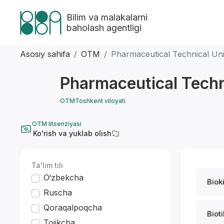
Bilim va malakalarni
baholash agentligi
Asosiy sahifa
OTM
Pharmaceutical Technical Uni
Pharmaceutical Techn
OTM
Toshkent viloyati
OTM litsenziyasi
Ko'rish va yuklab olish
Ta'lim tili
O‘zbekcha
Biok
Ruscha
Qoraqalpoqcha
Biot
Tojikcha