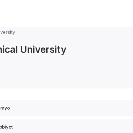
versity
ical University
imyo
ibbiyot