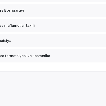
es Boshqaruvi
es ma'lumotlar taxlili
atsiya
at farmatsiyasi va kosmetika