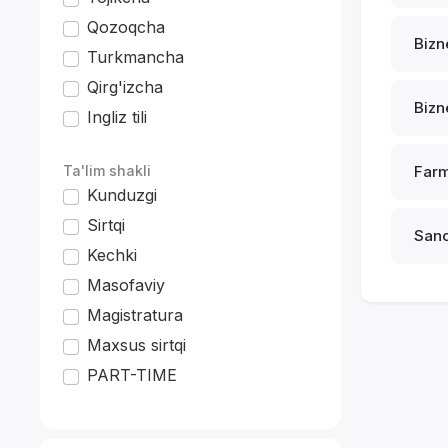
Qozoqcha
Bizn
Turkmancha
Qirg'izcha
Bizn
Ingliz tili
*
Ta'lim shakli
Farm
Kunduzgi
Sirtqi
Sano
Kechki
Masofaviy
Magistratura
Maxsus sirtqi
PART-TIME