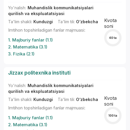
Yo'nalish:
Muhandislik kommunikatsiyalari
qurilish va ekspluatatsiyasi
Kvota
Ta'lim shakli:
Kunduzgi
Ta'lim tili:
O‘zbekcha
soni
Imtihon topshiriladigan fanlar majmuasi:
40 ta
1. Majburiy fanlar (1.1)
2. Matematika (3.1)
3. Fizika (2.1)
Jizzax politexnika instituti
Yo'nalish:
Muhandislik kommunikatsiyalari
qurilish va ekspluatatsiyasi
Kvota
Ta'lim shakli:
Kunduzgi
Ta'lim tili:
O‘zbekcha
soni
Imtihon topshiriladigan fanlar majmuasi:
100 ta
1. Majburiy fanlar (1.1)
2. Matematika (3.1)