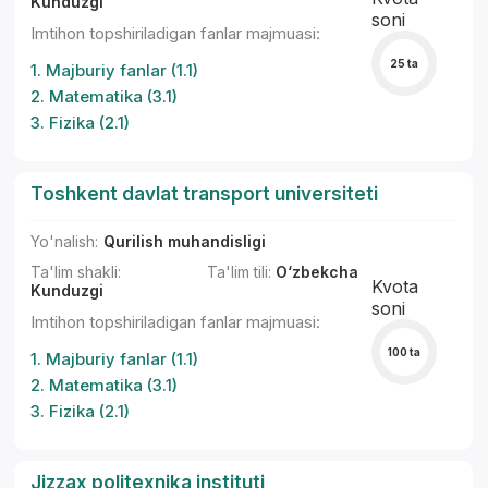
Kunduzgi
soni
Imtihon topshiriladigan fanlar majmuasi:
25 ta
1. Majburiy fanlar (1.1)
2. Matematika (3.1)
3. Fizika (2.1)
Toshkent davlat transport universiteti
Yo'nalish:
Qurilish muhandisligi
Ta'lim shakli:
Ta'lim tili:
O‘zbekcha
Kvota
Kunduzgi
soni
Imtihon topshiriladigan fanlar majmuasi:
100 ta
1. Majburiy fanlar (1.1)
2. Matematika (3.1)
3. Fizika (2.1)
Jizzax politexnika instituti