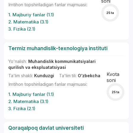
soni
Imtihon topshiriladigan fanlar majmuasi:
25 ta
1. Majburiy fanlar (1.1)
2. Matematika (3.1)
3. Fizika (2.1)
Termiz muhandislik-texnologiya instituti
Yo'nalish:
Muhandislik kommunikatsiyalari
qurilish va ekspluatatsiyasi
Kvota
Ta'lim shakli:
Kunduzgi
Ta'lim tili:
O‘zbekcha
soni
Imtihon topshiriladigan fanlar majmuasi:
25 ta
1. Majburiy fanlar (1.1)
2. Matematika (3.1)
3. Fizika (2.1)
Qoraqalpoq davlat universiteti