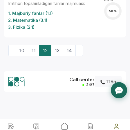
Imtihon topshiriladigan fanlar majmuasi:
50 ta
1. Majburiy fanlar (1.1)
2. Matematika (3.1)
3. Fizika (2.1)
10
11
12
13
14
Call center
1195
24/7