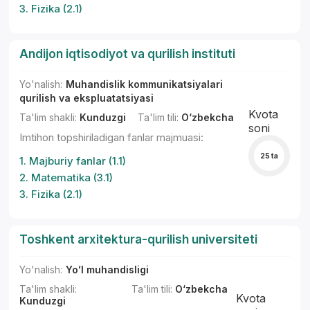
3. Fizika (2.1)
Andijon iqtisodiyot va qurilish instituti
Yo'nalish:
Muhandislik kommunikatsiyalari
qurilish va ekspluatatsiyasi
Kvota
Ta'lim shakli:
Kunduzgi
Ta'lim tili:
O‘zbekcha
soni
Imtihon topshiriladigan fanlar majmuasi:
25 ta
1. Majburiy fanlar (1.1)
2. Matematika (3.1)
3. Fizika (2.1)
Toshkent arxitektura-qurilish universiteti
Yo'nalish:
Yoʻl muhandisligi
Ta'lim shakli:
Ta'lim tili:
O‘zbekcha
Kvota
Kunduzgi