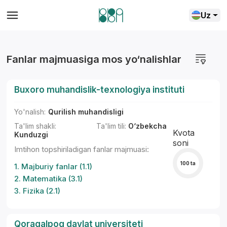
Uz
Fanlar majmuasiga mos yo‘nalishlar
Buxoro muhandislik-texnologiya instituti
Yo'nalish:
Qurilish muhandisligi
Ta'lim shakli:
Ta'lim tili:
O‘zbekcha
Kvota
Kunduzgi
soni
Imtihon topshiriladigan fanlar majmuasi:
100 ta
1. Majburiy fanlar (1.1)
2. Matematika (3.1)
3. Fizika (2.1)
Qoraqalpoq davlat universiteti