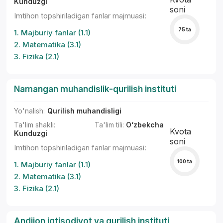
Kunduzgi
soni
Imtihon topshiriladigan fanlar majmuasi:
75 ta
1. Majburiy fanlar (1.1)
2. Matematika (3.1)
3. Fizika (2.1)
Namangan muhandislik-qurilish instituti
Yo'nalish:
Qurilish muhandisligi
Ta'lim shakli:
Ta'lim tili:
O‘zbekcha
Kvota
Kunduzgi
soni
Imtihon topshiriladigan fanlar majmuasi:
100 ta
1. Majburiy fanlar (1.1)
2. Matematika (3.1)
3. Fizika (2.1)
Andijon iqtisodiyot va qurilish instituti