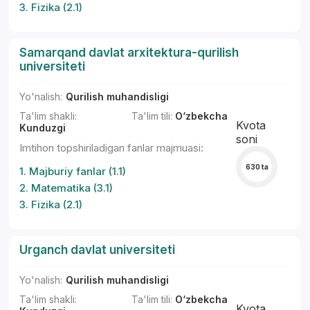
3. Fizika (2.1)
Samarqand davlat arxitektura-qurilish
universiteti
Yo'nalish:
Qurilish muhandisligi
Ta'lim shakli:
Ta'lim tili:
O‘zbekcha
Kvota
Kunduzgi
soni
Imtihon topshiriladigan fanlar majmuasi:
630 ta
1. Majburiy fanlar (1.1)
2. Matematika (3.1)
3. Fizika (2.1)
Urganch davlat universiteti
Yo'nalish:
Qurilish muhandisligi
Ta'lim shakli:
Ta'lim tili:
O‘zbekcha
Kvota