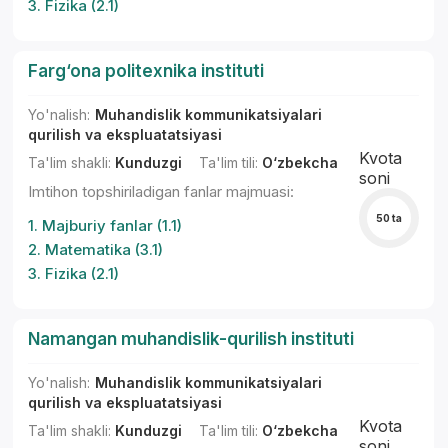
3. Fizika (2.1)
Farg‘ona politexnika instituti
Yo'nalish:
Muhandislik kommunikatsiyalari
qurilish va ekspluatatsiyasi
Kvota
Ta'lim shakli:
Kunduzgi
Ta'lim tili:
O‘zbekcha
soni
Imtihon topshiriladigan fanlar majmuasi:
50 ta
1. Majburiy fanlar (1.1)
2. Matematika (3.1)
3. Fizika (2.1)
Yordam markazi
Namangan muhandislik-qurilish instituti
Yo'nalish:
Muhandislik kommunikatsiyalari
qurilish va ekspluatatsiyasi
Kvota
Ta'lim shakli:
Kunduzgi
Ta'lim tili:
O‘zbekcha
soni