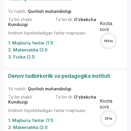
Yo'nalish:
Qurilish muhandisligi
Ta'lim shakli:
Ta'lim tili:
O‘zbekcha
Kvota
Kunduzgi
soni
Imtihon topshiriladigan fanlar majmuasi:
150 ta
1. Majburiy fanlar (1.1)
2. Matematika (3.1)
3. Fizika (2.1)
Denov tadbirkorlik va pedagogika instituti
Yo'nalish:
Qurilish muhandisligi
Ta'lim shakli:
Ta'lim tili:
O‘zbekcha
Kvota
Kunduzgi
soni
Imtihon topshiriladigan fanlar majmuasi:
25 ta
1. Majburiy fanlar (1.1)
2. Matematika (3.1)