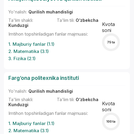
Yo'nalish:
Qurilish muhandisligi
Ta'lim shakli:
Ta'lim tili:
O‘zbekcha
Kvota
Kunduzgi
soni
Imtihon topshiriladigan fanlar majmuasi:
75 ta
1. Majburiy fanlar (1.1)
2. Matematika (3.1)
3. Fizika (2.1)
Farg‘ona politexnika instituti
Yo'nalish:
Qurilish muhandisligi
Ta'lim shakli:
Ta'lim tili:
O‘zbekcha
Kvota
Kunduzgi
soni
Imtihon topshiriladigan fanlar majmuasi:
100 ta
1. Majburiy fanlar (1.1)
2. Matematika (3.1)