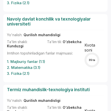
3. Fizika (2.1)
Navoiy davlat konchilik va texnologiyalar
universiteti
Yo'nalish:
Qurilish muhandisligi
Ta'lim shakli:
Ta'lim tili:
O‘zbekcha
Kvota
Kunduzgi
soni
Imtihon topshiriladigan fanlar majmuasi:
35 ta
1. Majburiy fanlar (1.1)
2. Matematika (3.1)
3. Fizika (2.1)
Termiz muhandislik-texnologiya instituti
Yo'nalish:
Qurilish muhandisligi
Ta'lim shakli:
Ta'lim tili:
O‘zbekcha
Kvota