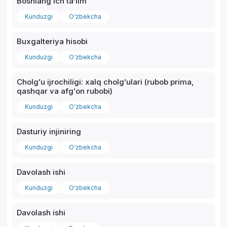
Boshlangʻich taʼlim
Kunduzgi
O‘zbekcha
Buxgalteriya hisobi
Kunduzgi
O‘zbekcha
Cholgʻu ijrochiligi: xalq cholgʻulari (rubob prima,
qashqar va afgʻon rubobi)
Kunduzgi
O‘zbekcha
Dasturiy injiniring
Kunduzgi
O‘zbekcha
Davolash ishi
Kunduzgi
O‘zbekcha
Davolash ishi