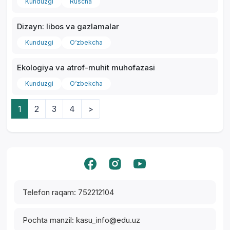
Kunduzgi
Ruscha
Dizayn: libos va gazlamalar
Kunduzgi
O‘zbekcha
Ekologiya va atrof-muhit muhofazasi
Kunduzgi
O‘zbekcha
1
2
3
4
>
Yordam markazi
Telefon raqam: 752212104
Pochta manzil: kasu_info@edu.uz