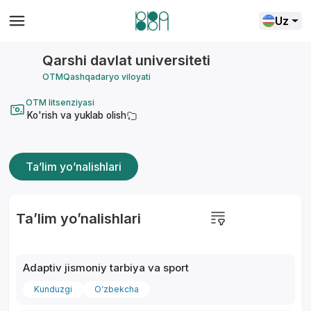
Uz
Qarshi davlat universiteti
OTM
Qashqadaryo viloyati
OTM litsenziyasi
Ko'rish va yuklab olish
Ta’lim yo’nalishlari
Ta’lim yo’nalishlari
Adaptiv jismoniy tarbiya va sport
Kunduzgi
O‘zbekcha