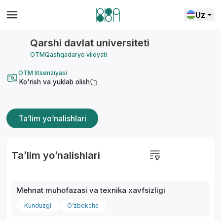
Uz
Qarshi davlat universiteti
OTM
Qashqadaryo viloyati
OTM litsenziyasi
Ko'rish va yuklab olish
Ta’lim yo’nalishlari
Ta’lim yo’nalishlari
Mehnat muhofazasi va texnika xavfsizligi
Kunduzgi
O‘zbekcha