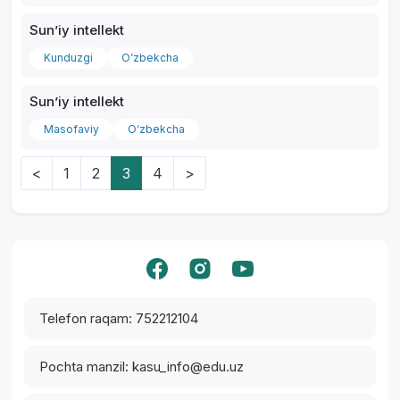
Sunʼiy intellekt
Kunduzgi
O‘zbekcha
Sunʼiy intellekt
Masofaviy
O‘zbekcha
<
1
2
3
4
>
Yordam markazi
Telefon raqam: 752212104
Pochta manzil: kasu_info@edu.uz