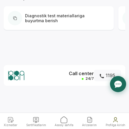
Diagnostik test materiallariga
buyurtma berish
*
Call center
1195
24/7
Xizmatlar
Sertifikatlarim
Asosiy sahifa
Arizalarim
Profilga kirish