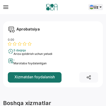
Uz
Aprobatsiya
0.00
5 daqiqa
Ariza qoldirish uchun yetadi
-
Marotaba foydalanilgan
Yordam markazi
Xizmatdan foydalanish
Boshqa xizmatlar