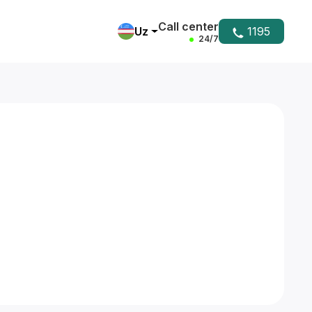
Call center
Uz
1195
24/7
Yordam markazi