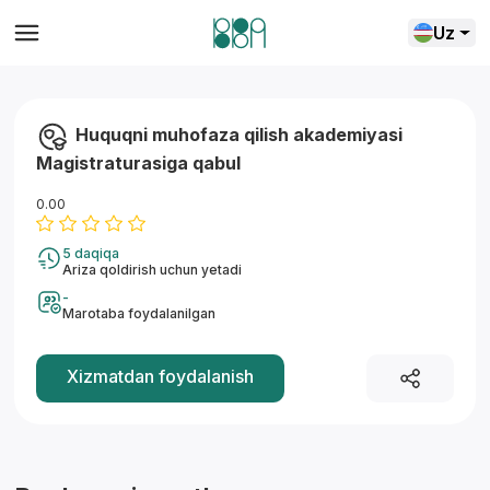
Uz
Huquqni muhofaza qilish akademiyasi
Magistraturasiga qabul
0.00
5 daqiqa
Ariza qoldirish uchun yetadi
-
Marotaba foydalanilgan
Yordam markazi
Xizmatdan foydalanish