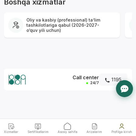
Boshqa xizmatlar
Oliy va kasbiy (professional) ta’lim
tashkilotlariga qabul (2026-2027-
o‘quv yili uchun)
*
Call center
1195
24/7
Xizmatlar
Sertifikatlarim
Asosiy sahifa
Arizalarim
Profilga kirish