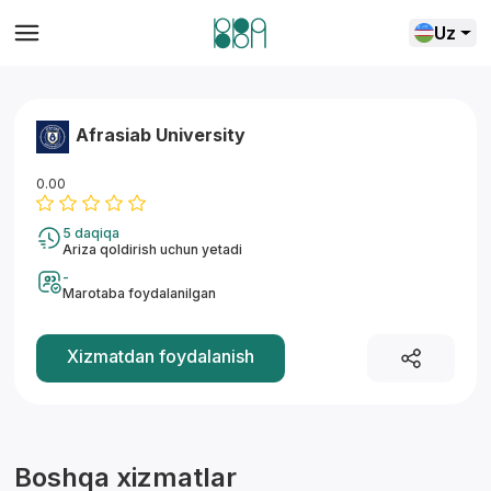
Uz
Afrasiab University
0.00
5 daqiqa
Ariza qoldirish uchun yetadi
-
Marotaba foydalanilgan
Yordam markazi
Xizmatdan foydalanish
Boshqa xizmatlar