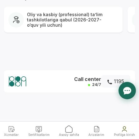
Oliy va kasbiy (professional) ta’lim
tashkilotlariga qabul (2026-2027-
o‘quv yili uchun)
*
Call center
1195
24/7
Xizmatlar
Sertifikatlarim
Asosiy sahifa
Arizalarim
Profilga kirish