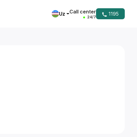
Call center
Uz
1195
24/7
Yordam markazi