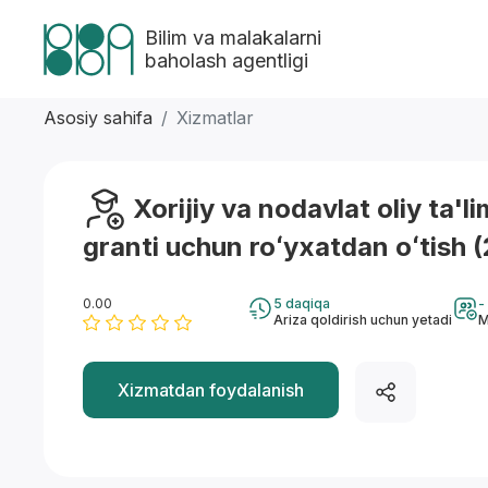
Bilim va malakalarni
baholash agentligi
Asosiy sahifa
Xizmatlar
Xorijiy va nodavlat oliy ta'li
granti uchun roʻyxatdan oʻtish 
0.00
5 daqiqa
-
Ariza qoldirish uchun yetadi
M
Xizmatdan foydalanish