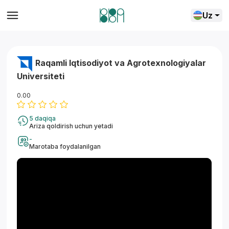
Uz
Raqamli Iqtisodiyot vа Agrotexnologiyalar
Universiteti
0.00
5 daqiqa
Ariza qoldirish uchun yetadi
-
Marotaba foydalanilgan