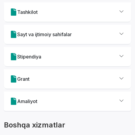
Tashkilot
Sayt va ijtimoiy sahifalar
Stipendiya
Yordam markazi
Grant
Amaliyot
Boshqa xizmatlar