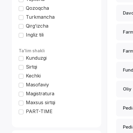
Qozoqcha
Davo
Turkmancha
Qirg'izcha
Farm
Ingliz tili
*
Ta'lim shakli
Farm
Kunduzgi
Sirtqi
Fund
Kechki
Masofaviy
Oliy
Magistratura
Maxsus sirtqi
Pedi
PART-TIME
Pedi