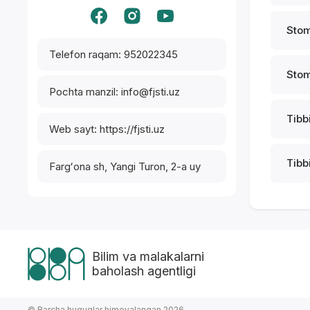
Stom
Telefon raqam: 952022345
Stom
Pochta manzil: info@fjsti.uz
Tibbi
Web sayt: https://fjsti.uz
Tibbi
Fargʻona sh, Yangi Turon, 2-a uy
Bilim va malakalarni
baholash agentligi
© Barcha huquqlar himoyalangan 2026