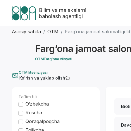
Bilim va malakalarni
baholash agentligi
Asosiy sahifa
OTM
Farg‘ona jamoat salomatligi tibb
Farg‘ona jamoat saloma
OTM
Farg‘ona viloyati
OTM litsenziyasi
Ko'rish va yuklab olish
Ta'lim tili
O‘zbekcha
Biot
Ruscha
Qoraqalpoqcha
Davo
Tojikcha