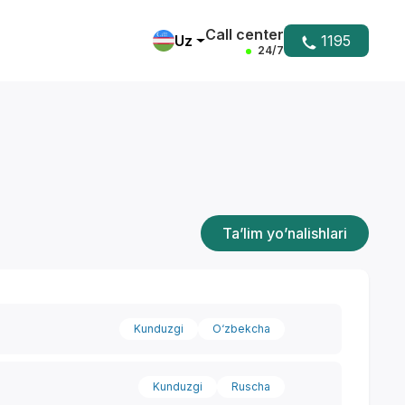
Call center
Uz
1195
24/7
Ta’lim yo’nalishlari
Kunduzgi
O‘zbekcha
Kunduzgi
Ruscha