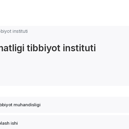
iyot instituti
tligi tibbiyot instituti
ibbiyot muhandisligi
lash ishi