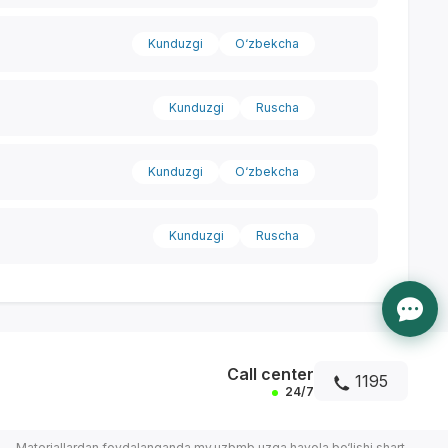
Kunduzgi
O‘zbekcha
Kunduzgi
Ruscha
Kunduzgi
O‘zbekcha
Kunduzgi
Ruscha
Call center
1195
24/7
Materiallardan foydalanganda my.uzbmb.uzga havola bo‘lishi shart.