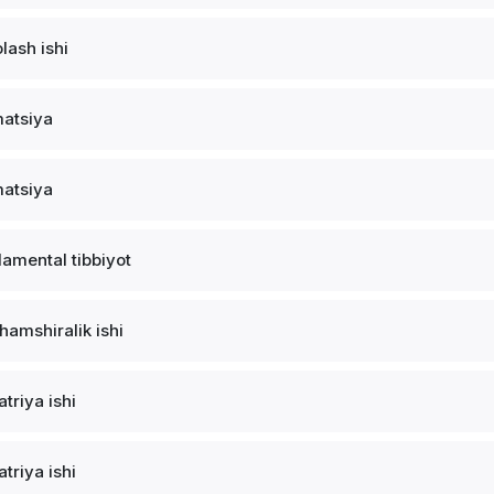
lash ishi
atsiya
atsiya
amental tibbiyot
 hamshiralik ishi
atriya ishi
atriya ishi