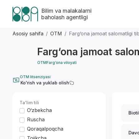
Bilim va malakalarni
baholash agentligi
Asosiy sahifa
OTM
Farg‘ona jamoat salomatligi tibb
Farg‘ona jamoat saloma
OTM
Farg‘ona viloyati
OTM litsenziyasi
Ko'rish va yuklab olish
Ta'lim tili
O‘zbekcha
Biot
Ruscha
Qoraqalpoqcha
Davo
Tojikcha