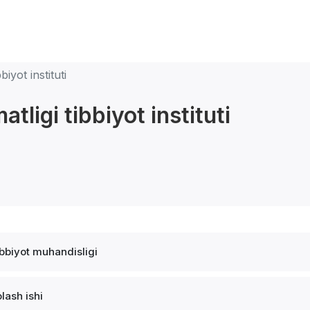
iyot instituti
tligi tibbiyot instituti
ibbiyot muhandisligi
lash ishi