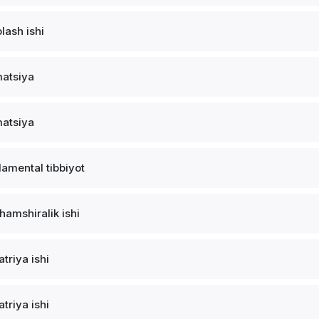
lash ishi
atsiya
atsiya
amental tibbiyot
 hamshiralik ishi
atriya ishi
atriya ishi