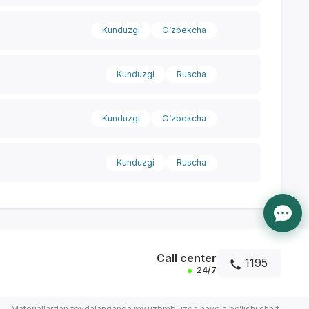
Kunduzgi
O‘zbekcha
Kunduzgi
Ruscha
Kunduzgi
O‘zbekcha
Kunduzgi
Ruscha
Call center
1195
24/7
Materiallardan foydalanganda my.uzbmb.uzga havola bo‘lishi shart.