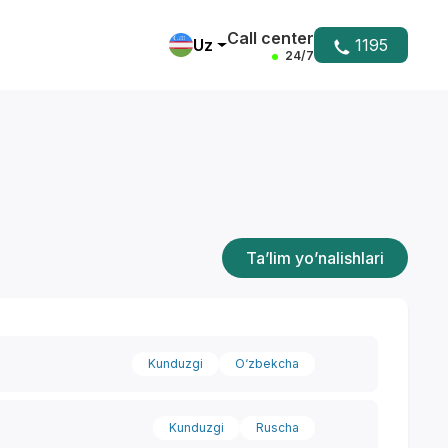
Call center
Uz
1195
24/7
Ta’lim yo’nalishlari
Kunduzgi
O‘zbekcha
Kunduzgi
Ruscha