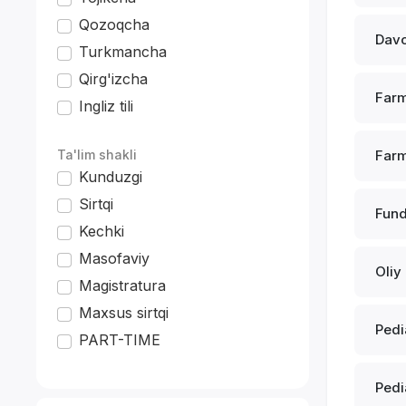
Qozoqcha
Davo
Turkmancha
Qirg'izcha
Farm
Ingliz tili
*
Ta'lim shakli
Farm
Kunduzgi
Sirtqi
Fund
Kechki
Masofaviy
Oliy
Magistratura
Maxsus sirtqi
Pedi
PART-TIME
Pedi